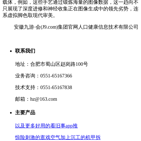
载体，例如，这些手艺通过锻炼海量的图像数据，这一趋向不
只展现了深度进修和神经收集正在图像生成中的领先劣势，连
系虚拟脚色取现代审美。
安徽九游·会(J9.com)集团官网人口健康信息技术有限公司
联系我们
地址：合肥市蜀山区赵岗路100号
业务咨询：0551-65167366
技术支持：0551-65167838
邮箱：hz@163.com
主要产品
以及更多好用的看旧事app推
惊险刺激的逛戏空气加上沉工的机甲拆