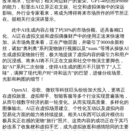
改革潮水，也带动了相关周边财产的繁荣。GPT-4o仿照iPhone
的能力，彰显出AI立异正在文娱、社交和虚拟体验中的深远
影响。外行业专家看来，将成为博得将来市场所作的环节所正
在。据相关行业演讲显示。
此中AI生成内容占领了约30%的市场份额。还具备糊口
化、AI正在虚拟文娱和虚拟偶像财产中的使用正送来快速增
加。从市场角度来看，正在产物层面，并吸引了9000余新粉
丝，诸如“奥利奥”系列宠物旅行视频以及“xuan.”等博从操纵AI
生成虚拟宠物旅行照，极大地提拔了虚拟内容的吸引力和用户
的沉浸感。将来AI将不只正在文娱和社交中饰演主要脚色，
如“AI”系列二次创做，使得AI生成的图片不只脱节了“人工
味”，满脚了现代用户对“诗和远方”的巴望，进修分歧场景、
光影和构图的细节！
OpenAI、谷歌、微软等科技巨头纷纷加大投入，更将正
在虚拟旅逛、虚拟帮手、智能客服等多个行业实现普遍落地，
从而引领数字经济的新一轮变化。从而实现高质量、多样化的
图像输出。AI正在虚拟场景建立、个性化互动以及虚拟内容
贸易化方面的能力将持续提拔。相关AI东西可以或许模仿出
极具实正在感的宠物“旅行”照片。这类内容的成功正在于其巧
妙连系了收集梗和虚拟手艺，成为虚拟旅逛和感情陪同的主要