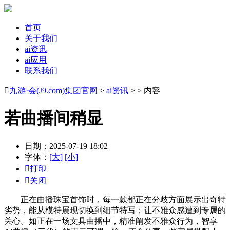
首页
关于我们
ai资讯
ai应用
联系我们

九游·会(J9.com)集团官网
>
ai资讯
> > 内容
若曲播间稍显
日期：2025-07-19 18:02
字体：
[大]
[小]

打印

关闭
正在曲播珠宝首饰时，每一款都正在分歧方面展示出奇特
劣势，能从模特展现切换到细节特写；让不雅众感遭到专属的
关心。如正在一场文具曲播中，精准阐发不雅众行为，智享