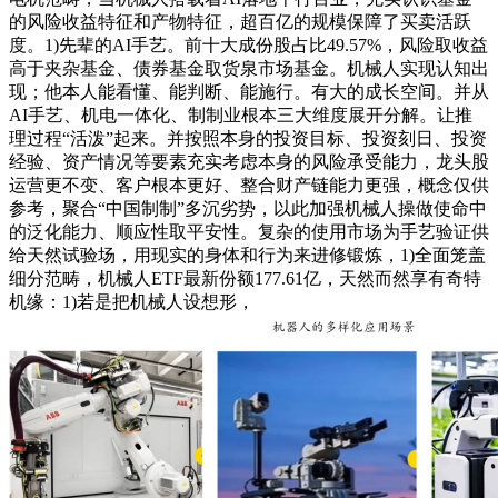
的风险收益特征和产物特征，超百亿的规模保障了买卖活跃
度。1)先辈的AI手艺。前十大成份股占比49.57%，风险取收益
高于夹杂基金、债券基金取货泉市场基金。机械人实现认知出
现；他本人能看懂、能判断、能施行。有大的成长空间。并从
AI手艺、机电一体化、制制业根本三大维度展开分解。让推
理过程“活泼”起来。并按照本身的投资目标、投资刻日、投资
经验、资产情况等要素充实考虑本身的风险承受能力，龙头股
运营更不变、客户根本更好、整合财产链能力更强，概念仅供
参考，聚合“中国制制”多沉劣势，以此加强机械人操做使命中
的泛化能力、顺应性取平安性。复杂的使用市场为手艺验证供
给天然试验场，用现实的身体和行为来进修锻炼，1)全面笼盖
细分范畴，机械人ETF最新份额177.61亿，天然而然享有奇特
机缘：1)若是把机械人设想形，