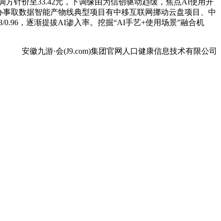
调方针价至33.42元，下调缘由为信创驱动趋缓，焦点AI使用开
③智算办事取数据智能产物线典型项目有中移互联网挪动云盘项目、中
/0.96，逐渐提拔AI渗入率。挖掘“AI手艺+使用场景”融合机
安徽九游·会(J9.com)集团官网人口健康信息技术有限公司