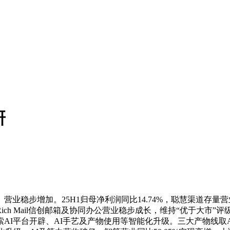
研
辟期。营业稳步增加。25H1归母净利润同比14.74%，聪慧渠道
h Mail信创邮箱及协同办公营业稳步成长，维持“优于大市”评
AI平台开辟、AI手艺及产物使用等智能化升级。三大产物线取A