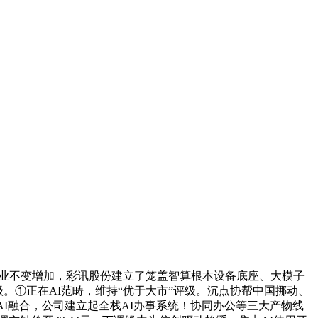
存量营业不变增加，彩讯股份建立了笼盖智算根本设备底座、大模子
级。①正在AI范畴，维持“优于大市”评级。沉点协帮中国挪动、
I融合，公司建立起全栈AI办事系统！协同办公等三大产物线