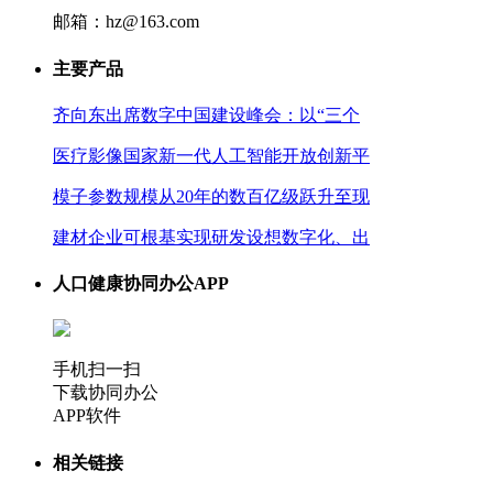
邮箱：hz@163.com
主要产品
齐向东出席数字中国建设峰会：以“三个
医疗影像国家新一代人工智能开放创新平
模子参数规模从20年的数百亿级跃升至现
建材企业可根基实现研发设想数字化、出
人口健康协同办公APP
手机扫一扫
下载协同办公
APP软件
相关链接