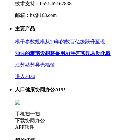
技术支持：0551-65167838
邮箱：hz@163.com
主要产品
模子参数规模从20年的数百亿级跃升至现
70%的豪宅设想将采用AI手艺实现从动化取
江苏姑苏吴光福镇
进入2024
人口健康协同办公APP
手机扫一扫
下载协同办公
APP软件