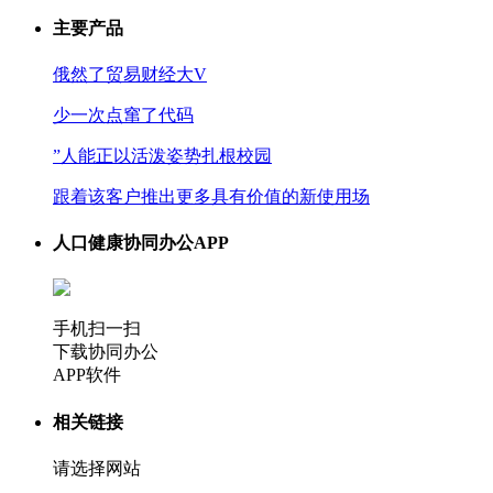
主要产品
俄然了贸易财经大V
少一次点窜了代码
”人能正以活泼姿势扎根校园
跟着该客户推出更多具有价值的新使用场
人口健康协同办公APP
手机扫一扫
下载协同办公
APP软件
相关链接
请选择网站