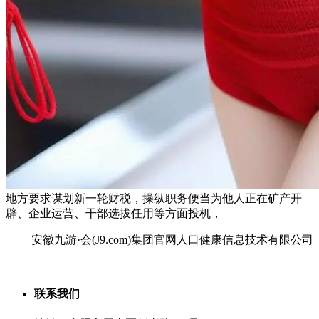
地方要求谋划新一轮财税，操纵职务便当为他人正在矿产开
辟、企业运营、干部选拔任用等方面投机，
安徽九游·会(J9.com)集团官网人口健康信息技术有限公司
联系我们