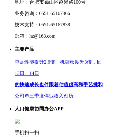
地址：合肥市蜀山区赵岗路100号
业务咨询：0551-65167366
技术支持：0551-65167838
邮箱：hz@163.com
主要产品
每瓦性能提升2.6倍、机架密度升3倍，In
13日、14日
的快速成长也伴跟着估值虚高和手艺挑和
公司单三季度停业收入创历
人口健康协同办公APP
手机扫一扫