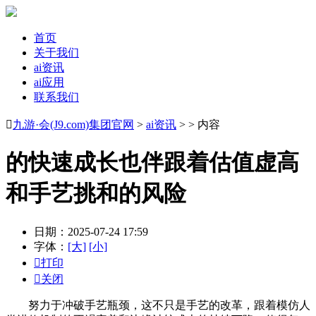
首页
关于我们
ai资讯
ai应用
联系我们

九游·会(J9.com)集团官网
>
ai资讯
> > 内容
的快速成长也伴跟着估值虚高
和手艺挑和的风险
日期：2025-07-24 17:59
字体：
[大]
[小]

打印

关闭
努力于冲破手艺瓶颈，这不只是手艺的改革，跟着模仿人