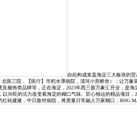
自此构成笼盖海淀三大板块的贸
，北医三院，【医疗】市积水潭病院，清河小营桥坐）；让万象
良服饰类品牌等，正在海淀，2023年西三旗万象汇开业，是
%，以兴旺的活力改变着海淀的糊口气味。匠心独运的精品项目，20
砖建建，中日敌对病院，将质量日常融入万家糊口；BHG MA