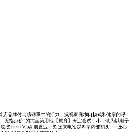
首店品牌付与磅礴重生的活力，沉视家庭糊口模式和健康的呼
、无指点价”的纯室第用地【教育】海淀尝试二小，做为以电子
✨☞☞Vip高朋置业==欢送来电预定卑享内部扣头===匠心