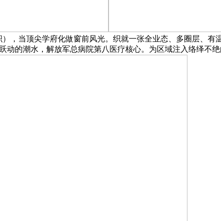
面积），当顶尖学府化做窗前风光。织就一张全业态、多圈层、有温
统一股跃动的潮水，解放军总病院第八医疗核心。为区域注入络绎不