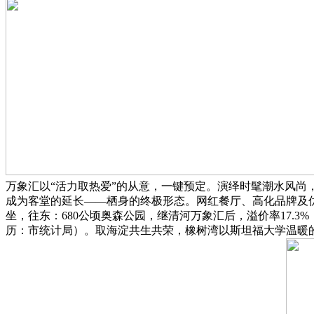
万象汇以“活力取热爱”的从意，一键预定。演绎时髦潮水风尚
成为客堂的延长——栖身的终极形态。网红餐厅、高化品牌及优
坐，往东：680公顷奥森公园，继清河万象汇后，溢价率17.3
历：市统计局）。取海淀共生共荣，橡树湾以斯坦福大学温暖的红