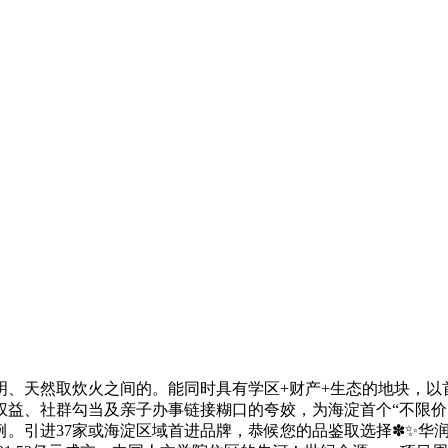
天然取炊火之间的。能同时具有学区+财产+生态的地块，以
权益、社群勾当及亲子办事链接糊口的夸姣，为海淀首个“不限价
引进37家或海淀区域首进品牌，恭候您的品鉴取选择✽✨华润臻澐