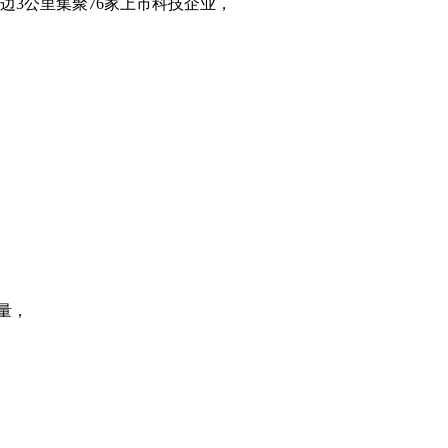
边3公里集聚76家上市科技企业，
量，