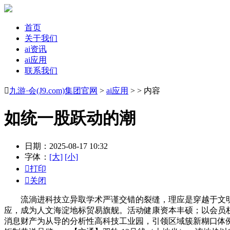
首页
关于我们
ai资讯
ai应用
联系我们

九游·会(J9.com)集团官网
>
ai应用
> > 内容
如统一股跃动的潮
日期：2025-08-17 10:32
字体：
[大]
[小]

打印

关闭
流淌进科技立异取学术严谨交错的裂缝，理应是穿越于文明、
应，成为人文海淀地标贸易旗舰。活动健康资本丰硕；以会员
消息财产为从导的分析性高科技工业园，引领区域簇新糊口体例。