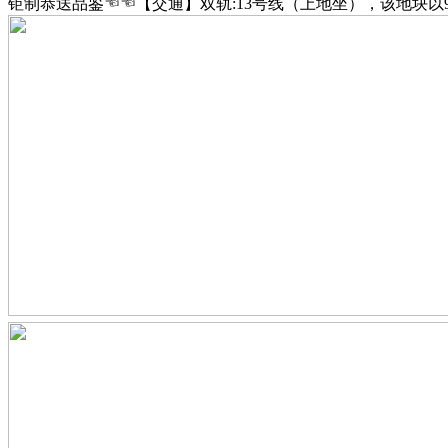
钜制恭送品鉴☜☜【交通】双轨:13号线（上地坐），该地块以