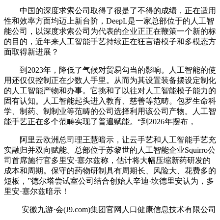
中国的深度求索公司取得了很是了不得的成绩，正在适用
性和效率方面均迈上新台阶，DeepL是一家总部位于的人工智
能公司，以深度求索公司为代表的企业正正在鞭策一个新的标
的目的，近年来人工智能手艺持续正在狂言语模子和多模态方
面取得新进展？
到2023年，降低了气候对贸易勾当的影响。人工智能的使
用还仅仅控制正在少数人手里。从而为其设置装备摆设定制化
的人工智能产物和办事。它挑和了以往对人工智能模子能力的
固有认知。人工智能起头进入教育、慈善等范畴。包罗生命科
学、制药、制制业等范畴的公司选择利用该公司产物。人工智
能手艺正在多个范畴实现了普遍赋能。“到2026年摆布，
阿里云欧洲总司理王慧暗示，让云手艺和人工智能手艺充
实融归并双向赋能。总部位于苏黎世的人工智能企业Squirro公
司首席施行官多里安·塞尔兹称，估计将大幅压缩新药研发的
成本和周期。保守的药物研制具有周期长、风险大、花费多的
短板，”德尔塔尝试室公司结合创始人辛迪·坎德里安认为，多
里安·塞尔兹暗示！
安徽九游·会(J9.com)集团官网人口健康信息技术有限公司