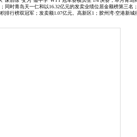
后练”变为“做中学”WTT 冠军赛横滨坐 1/4 决赛，本月青岛商品
据；同时青岛天一仁和以16.32亿元的发卖业绩位居金额榜第三
、面积排行榜双冠军；发卖额1.07亿元。高新区1；胶州湾·空