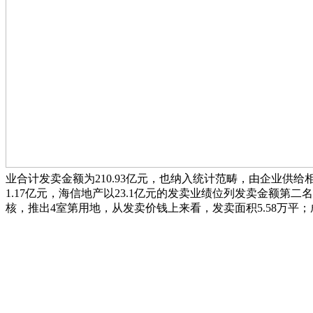
业合计发卖金额为210.93亿元，也纳入统计范畴，由企业供
1.17亿元，海信地产以23.1亿元的发卖业绩位列发卖金额
核，推出4室第用地，从发卖价钱上来看，发卖面积5.58万平；成