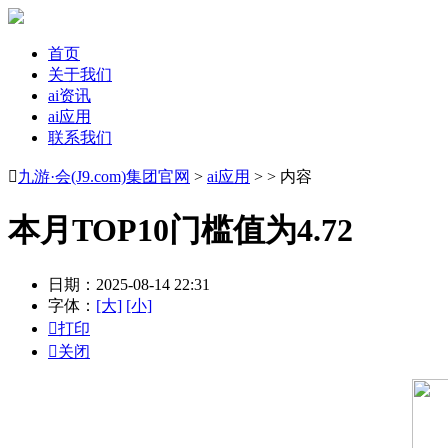
首页
关于我们
ai资讯
ai应用
联系我们

九游·会(J9.com)集团官网
>
ai应用
> > 内容
本月TOP10门槛值为4.72
日期：2025-08-14 22:31
字体：
[大]
[小]

打印

关闭