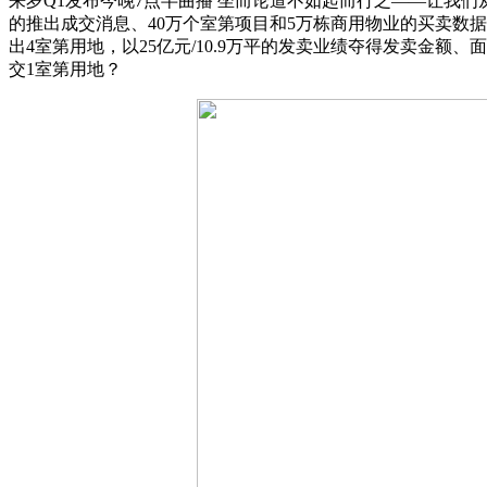
来岁Q1发布今晚7点半曲播 坐而论道不如起而行之——让我们从“课
的推出成交消息、40万个室第项目和5万栋商用物业的买卖数
出4室第用地，以25亿元/10.9万平的发卖业绩夺得发卖金额
交1室第用地？