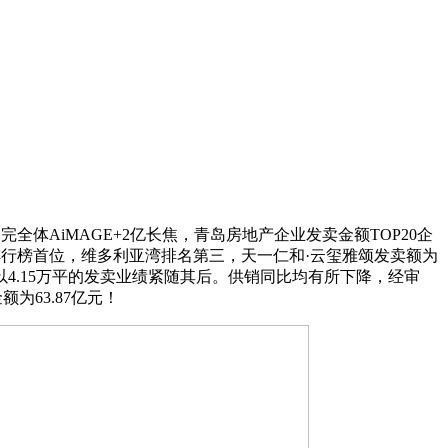
确认：完全体AiMAGE+2亿长焦，青岛房地产企业发卖金额TOP20企
数排行榜首位，维多利亚湾排名第三，天一仁和·云玺雅颂发卖额为
以4.15万平的发卖业绩紧随其后。供销同比均有所下降，经审
为63.87亿元！