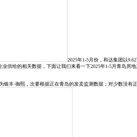
2025年1-5月份，和达集团以
供给的相关数据，下面让我们来看一下2025年1-5月青岛房地
为银丰·御熙，次要根据正在青岛的发卖监测数据；对少数没有