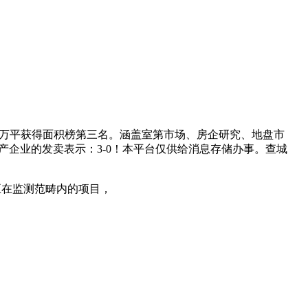
9.62万平获得面积榜第三名。涵盖室第市场、房企研究、地盘市
产企业的发卖表示：3-0！本平台仅供给消息存储办事。查城
正在监测范畴内的项目，