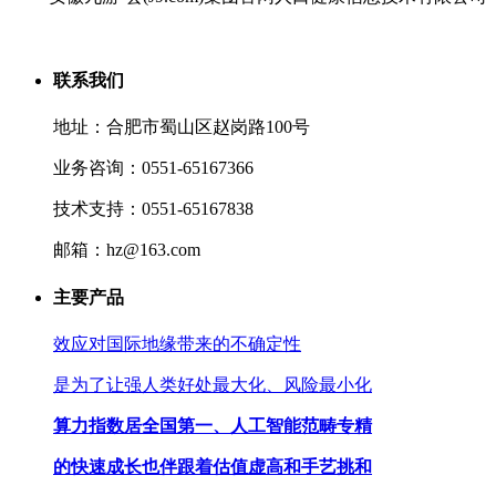
联系我们
地址：合肥市蜀山区赵岗路100号
业务咨询：0551-65167366
技术支持：0551-65167838
邮箱：hz@163.com
主要产品
效应对国际地缘带来的不确定性
是为了让强人类好处最大化、风险最小化
算力指数居全国第一、人工智能范畴专精
的快速成长也伴跟着估值虚高和手艺挑和