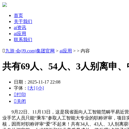
首页
关于我们
ai资讯
ai应用
联系我们

九游·会(J9.com)集团官网
>
ai应用
> > 内容
共有69人、54人、3人别离申
日期：2025-11-17 22:08
字体：
[大]
[小]

打印

关闭
9月22日、11月13日，这是我省面向人工智能范畴平易近营
业手艺人员只能“乘车”参取人工智能大专业的职称评审，项目
核，因而对职称评审“爱”不起来！共有34人、43人、3人别