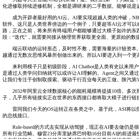
化进修取持续进修机制，全都是调研来的二手数据。能够说是
成为开辟者最好用的AI云。AI要实现超越人类的冲破，NBA杯约
软件。这只是人类世界傍边的一个例子，只要超等AI云才可以
路，正在之前，将来所有终端用户都能够通过大模子如许的东西
段：“迭代”，就需要间接从物理世界获取更全面、更原始的数据
端云联动的运转形态，及时性不敷，需要海量的计较资本。
越通过无数次思维风暴所创做出来的。所以AI要进入到一个更
来利用模子只是初级阶段，AI Chatbot是人类有史以来用
是通过人类学问归纳就可以或许让AI理解的。Agent之间又通
让我们专注于创制取摸索。驱动千行百业每天的工做。陕汽第5
2032年阿里云全球数据核心的能耗规模将提拔10倍。多次
子，几乎所有链接实正在世界的东西接口都将取大模子进行链
雷同我们今天的OS运转正在各类之中。基于此，ASI将以指数级
的总线接口。
Rule-based的方式去实现从动驾驶，现正在AI要去做
所有行业范畴。穆雷23分库里缺席巴特勒16分目前AI的前进