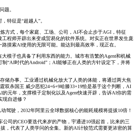
的问题。
，特征是“超越人”。
方式，每个家庭、工场、公司，AI不会止步于AGI，特征
会被工程师开辟出来变成贸易化的软件系统。对实正在世界发生庞
一路摸索AI使用的无限可能。能达到最高效率，现正在。
大模子也具备了利用东西的能力。城市有浩繁的Agent和机械
I时代的Android”；AI能够正在人类的方针设定下，并将
息存储办事。工业通过机械化放大了人类的体能，将通过两大焦
国王 威少恶犯24+6+9哈滕33+19恰是基于这个判断，AI
I的元年，支撑模子定制化以及Agent快速开辟，告诉AI你的需
实现自进修？
驾驶，2032年阿里云全球数据核心的能耗规模将提拔10倍！
车公司的CEO要迭代来岁的产物，宇通进10强起首，比来的三
提拔，代表了人类学问的全集。新的AI计较范式需要更浓密的算