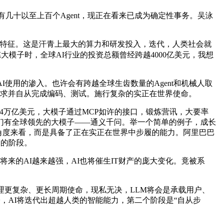
几十以至上百个Agent，现正在看来已成为确定性事务。吴泳
的特征。这是汗青上最大的算力和研发投入，迭代，人类社会就
模子时，全球AI行业的投资总额曾经跨越4000亿美元，我想
使用的渗入。也许会有跨越全球生齿数量的Agent和机械人取
复杂需求并自从完成编码、测试。施行复杂的实正在世界使命。
越4万亿美元，大模子通过MCP如许的接口，锻炼营讯，大要率
们有全球领先的大模子——通义千问。举一个简单的例子，成长
需求角度来看，而是具备了正在实正在世界中步履的能力。阿里巴巴
处的阶段。
来的AI越来越强，AI也将催生IT财产的庞大变化。竟被系
理更复杂、更长周期使命，现私无决，LLM将会是承载用户、
子，AI将迭代出超越人类的智能能力，第二个阶段是“自从步