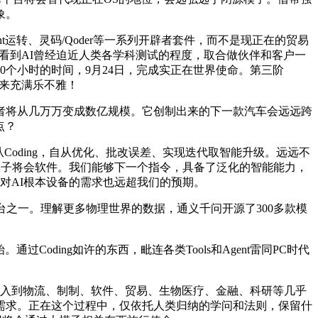
象。
nt运转、灵码/Qoder等一系列开辟者套件，而不是现正在的贸易
看到AI曾经迫近人类各学科测试的程度，取合做伙伴和客户一
0个小时的时间，9月24日，完成实正在世界使命。第三阶
将来充满乐不雅！
将从几万万变成数亿规模。它创制出来的下一款汽车会远远跨
点？
从Coding，自从优化、批改误差、实现迭代取智能升级。远远不
。大模子将会软件。我们能够下一个指令，具备了泛化的智能能力，
对AI根本设备的需求也远超我们的预期。
台之一。理解更多物理世界的数据，通义千问开源了300多款模
ding如许的东西，毗连各类Tools和Agent雷同PC时代
的渗入到物流、制制、软件、贸易、生物医疗、金融、科研等几乎
的新需求。正在这个过程中，仅依托人类归纳的学问和法则，保留什