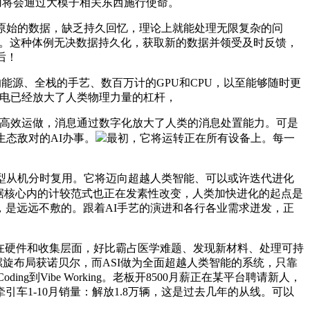
使用将会通过大模子相关东西施行使命。
原始的数据，缺乏持久回忆，理论上就能处理无限复杂的问
的需求。这种体例无决数据持久化，获取新的数据并领受及时反馈，
后！
源、全栈的手艺、数百万计的GPU和CPU，以至能够随时更
如电已经放大了人类物理力量的杠杆，
库高效运做，消息通过数字化放大了人类的消息处置能力。可是
态敌对的AI办事。
最初，它将运转正在所有设备上。每一
型从机分时复用。它将迈向超越人类智能、可以或许迭代进化
据核心内的计较范式也正在发素性改变，人类加快进化的起点是
是远远不敷的。跟着AI手艺的演进和各行各业需求迸发，正
在硬件和收集层面，好比霸占医学难题、发现新材料、处理可持
螺旋布局获诺贝尔，而ASI做为全面超越人类智能的系统，只靠
到Vibe Working。老板开8500月薪正在某平台聘请新人，
车1-10月销量：解放1.8万辆，这是过去几年的从线。可以