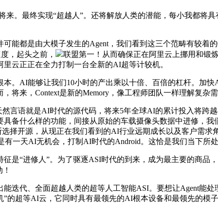
来。最终实现“超越人”。还将解放人类的潜能，每小我都将具有
能都是由大模子发生的Agent，我们看到这三个范畴有较着
速度，起头之前，
联盟第一！从而确保正在阿里云上挪用和锻炼大
里云正正在全力打制一台全新的AI超等计较机。
AI能够让我们10小时的产出乘以十倍、百倍的杠杆。加快AI
将来，Context是新的Memory，像工程师团队一样理解
，天然言语就是AI时代的源代码，将来5年全球AI的累计投入将跨
要具备什么样的功能，间接从原始的车载摄像头数据中进修，我
们果断选择开源，从现正在我们看到的AI行业远期成长以及客户
有一天AI无机会，打制AI时代的Android。这恰是我们当下所
“进修人”。为了驱逐ASI时代的到来，成为最主要的商品，将
动！
代、全面超越人类的超等人工智能ASI。要想让Agent能处
较机”的超等AI云，它同时具有最领先的AI根本设备和最领先的模