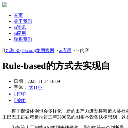
首页
关于我们
ai资讯
ai应用
联系我们

九游·会(J9.com)集团官网
>
ai应用
> > 内容
Rule-based的方式去实现自
日期：2025-11-14 16:09
字体：
[大]
[小]

打印

关闭
模子摆设体例也会多样化，新的出产力迸发将鞭策人类社会进
里巴巴正正在积极推进三年3800亿的AI根本设备扶植想划
为超等人工智能ASI的到来铺平道。我们的第一个判断是：