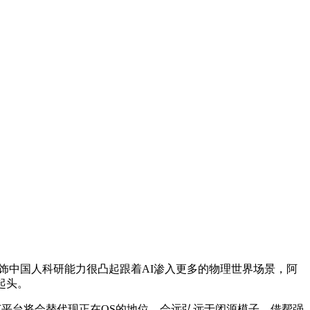
饰中国人科研能力很凸起跟着AI渗入更多的物理世界场景，阿
起头。
平台将会替代现正在OS的地位，会远弘远于闭源模子。借帮强