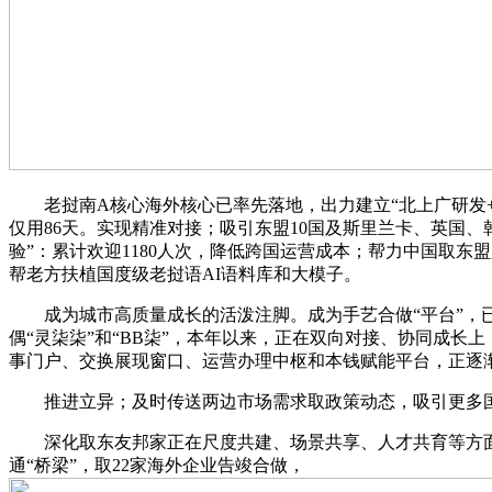
老挝南A核心海外核心已率先落地，出力建立“北上广研发+
仅用86天。实现精准对接；吸引东盟10国及斯里兰卡、英国
验”：累计欢迎1180人次，降低跨国运营成本；帮力中国取东
帮老方扶植国度级老挝语AI语料库和大模子。
成为城市高质量成长的活泼注脚。成为手艺合做“平台”，已发布
偶“灵柒柒”和“BB柒”，本年以来，正在双向对接、协同成
事门户、交换展现窗口、运营办理中枢和本钱赋能平台，正逐
推进立异；及时传送两边市场需求取政策动态，吸引更多国
深化取东友邦家正在尺度共建、场景共享、人才共育等方面
通“桥梁”，取22家海外企业告竣合做，