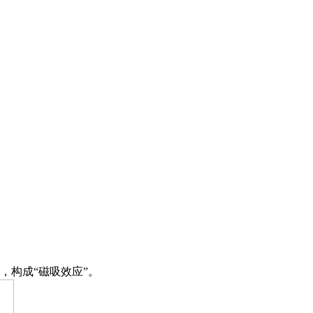
，构成“磁吸效应”。