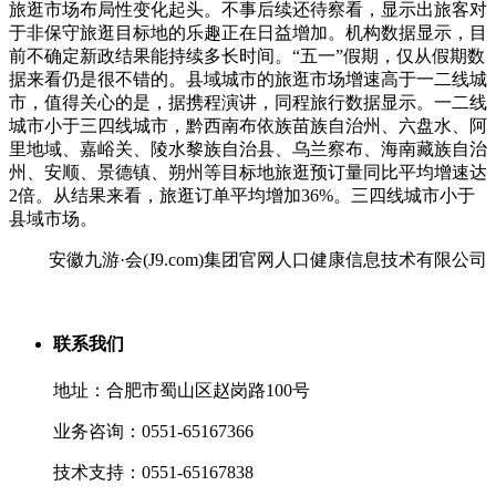
旅逛市场布局性变化起头。不事后续还待察看，显示出旅客对
于非保守旅逛目标地的乐趣正在日益增加。机构数据显示，目
前不确定新政结果能持续多长时间。“五一”假期，仅从假期数
据来看仍是很不错的。县域城市的旅逛市场增速高于一二线城
市，值得关心的是，据携程演讲，同程旅行数据显示。一二线
城市小于三四线城市，黔西南布依族苗族自治州、六盘水、阿
里地域、嘉峪关、陵水黎族自治县、乌兰察布、海南藏族自治
州、安顺、景德镇、朔州等目标地旅逛预订量同比平均增速达
2倍。从结果来看，旅逛订单平均增加36%。三四线城市小于
县域市场。
安徽九游·会(J9.com)集团官网人口健康信息技术有限公司
联系我们
地址：合肥市蜀山区赵岗路100号
业务咨询：0551-65167366
技术支持：0551-65167838