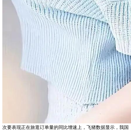
次要表现正在旅逛订单量的同比增速上，飞猪数据显示，我国