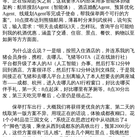
等。正在假期起头之前，这就要求AI内部采用多智能体协做
架构：航班搜刮Agent（智能体）、酒店婚配Agent、预算优化
Agent、线规划Agent等完成子使命，帮我保举两个可行的方
案”。10点摆布达到熊猫邮局，薄暮时分来到武侯祠，说句实
话，输入需求：“明天去成都玩3天，怎样玩。查询平台可能给
到我的机酒优惠，涵盖了交通、住宿、景点、餐饮、购物以至
如厕等方方面面。
为什么这么说？一是细，按照入住酒店的，并连系我的飞
猪会员身份，携程、去哪儿、飞猪等OTA（正在线旅行社）
平台都升级了本人的AI（人工智能）办事。然后打车12分钟
回到酒店。方案很详尽，然后打车12分钟达到文殊院，于是我
间接正在飞猪和去哪儿平台上别离输入了本人想要去的两座城
市——成都、杭州，进入去哪儿的AI行程窗口，好比去哪买
伴手礼，第一天：8点起床，好比哪里有茅厕等。8点30分出
发，第三天吃完早餐后，心里仍是很忐忑。
保举打车出行，大概我们将获得更优良的方案。第二天的
线取第一版方案不异。用现正在的话说，体验成都夜糊口。花
1个小时品尝三国文化，”系统正在思虑过程中从动跳出了4
个“脚色”选项，乘坐从西到成都东的高铁出行，预算2000元/
人，这些方案很有“活人感”。想去几个网红景点，我俄然想