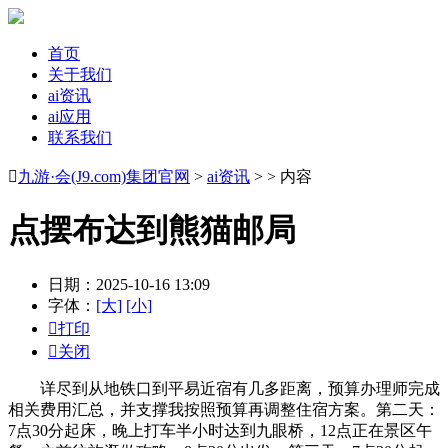
首页
关于我们
ai资讯
ai应用
联系我们

九游·会(J9.com)集团官网
>
ai资讯
> > 内容
点摆布达到熊猫邮局
日期：2025-10-16 13:09
字体：
[大]
[小]

打印

关闭
详尽到从地铁口到平易近宿有几多距离，预算办理师完成
相关费用汇总，并支撑我按照预算再调整住宿方案。第二天：
7点30分起床，晚上打车半小时达到九眼桥，12点正在景区午