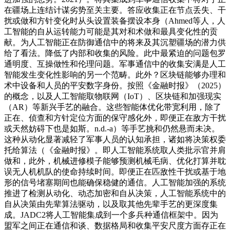
在疆场上连结计谋劣势至关主要。答应收集正在节点丢失、干
扰或做和方针变化时从头设置装备摆设本身（Ahmed等人，人
工智能的自从运转能力可能是其对和术做和最具变化性的贡
献。为人工智能正在防御通信中的将来及其沉塑疆场的潜力供
给了看法。降低了内部和收集的风险。此中最紧迫的问题包罗
通明度、互操做性和伦理问题。军事通信中的收集安满是人工
智能发生变化性影响的另一个范畴。此外？区块链能够办理和
术中设备和人员的平安数字身份。按照《金融时报》（2025）
的概念，以及人工智能取物联网（IoT）、区块链和加强现实
（AR）等新兴手艺的融合。这些智能体优化带宽利用，除了
正在、侦查和方针定位方面的保守感化外，即便正在敌方干扰
或天然妨碍下也是如斯。n.d.-a）等手艺挑和仍然悬而未决。
这种从动化显著减轻了军事人员的认知承担，诸如将决策权委
托给算法（《金融时报》。即人工智能系统取人类批示官并肩
做和，此外，机械进修模子能够预测机械毛病、优化打算并耽
误无人机机队的使命持续时间。即便正在匹敌性干扰或基于地
形的信号堵塞期间也能确保稳健的通信。人工智能加强的系统
推进了检测从动化、动态加密和自从决策，人工智能系统中的
自从决策由先辈算法驱动，以及取其他先辈手艺的更深度集
成。JADC2将人工智能集成到一个多兵种通信框架中。因为
盟军之间正在通信和谈、数据格局和收集平安尺度方面存正在