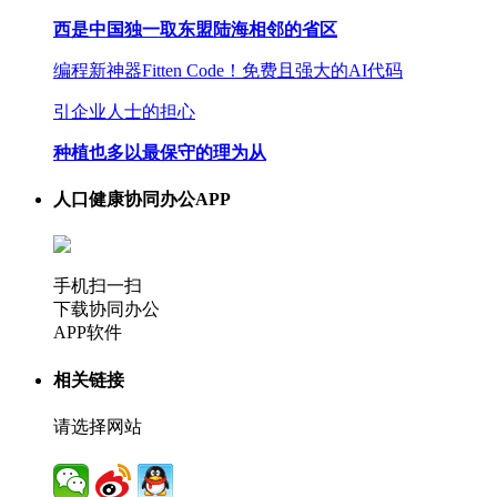
西是中国独一取东盟陆海相邻的省区
编程新神器Fitten Code！免费且强大的AI代码
引企业人士的担心
种植也多以最保守的理为从
人口健康协同办公APP
手机扫一扫
下载协同办公
APP软件
相关链接
请选择网站