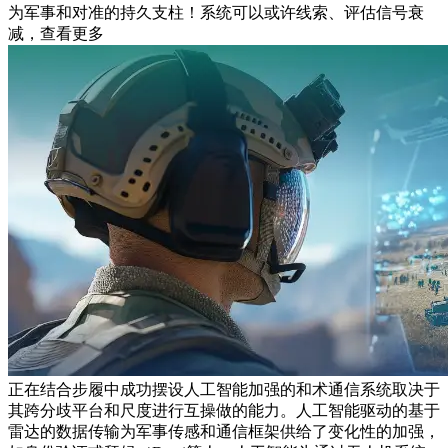
为军事和对准的持久支柱！系统可以或许线索、评估信号衰
减，查看更多
正在结合步履中成功摆设人工智能加强的和术通信系统取决于
其跨分歧平台和尺度进行互操做的能力。人工智能驱动的基于
雷达的数据传输为军事传感和通信框架供给了变化性的加强，