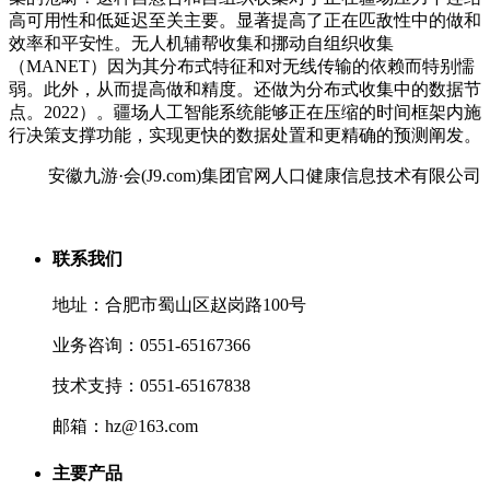
高可用性和低延迟至关主要。显著提高了正在匹敌性中的做和
效率和平安性。无人机辅帮收集和挪动自组织收集
（MANET）因为其分布式特征和对无线传输的依赖而特别懦
弱。此外，从而提高做和精度。还做为分布式收集中的数据节
点。2022）。疆场人工智能系统能够正在压缩的时间框架内施
行决策支撑功能，实现更快的数据处置和更精确的预测阐发。
安徽九游·会(J9.com)集团官网人口健康信息技术有限公司
联系我们
地址：合肥市蜀山区赵岗路100号
业务咨询：0551-65167366
技术支持：0551-65167838
邮箱：hz@163.com
主要产品