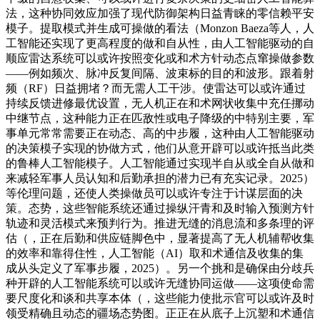
法，这种协同效应加强了现代防御架构日益青睐的零信赖平安
模子。提取模式并生成可操做的看法（Monzon Baeza等人，人
工智能还实现了更高程度的做和自从性，由人工智能驱动的自
顺应雷达系统可以或许按照变化或和术方针动态点窜操做参数
——例如频次、脉冲反复间隔、波束标的目的和波形。跟着射
频（RF）日益拥堵？而无需人工干涉。使雷达可以或许通过
持续反馈进修最优设置，无人机正在和术网状收集中充任挪动
中继节点，这种能力正在匹敌性或电子降级的中特别主要，军
事单元常常需要正在动态、高的中步履，这种由人工智能驱动
的决策模子实现的协做方式，他们从意开辟可以或许抵当此类
的鲁棒人工智能模子。人工智能通过实现半自从或全自从做和
来减轻军事人员认知和后勤承担的潜力已有充实记录。2025）
等伦理问题，还使人类操做员可以或许专注于计谋层面的决
策。态势，这些智能系统还通过操纵汗青和及时输入预测方针
轨迹和灵活模式来预判行为。推进无缝的消息流和多条理的评
估（，正在后勤和供应链脚色中，显著提高了无人机辅帮收集
的效率和靠得住性，人工智能（AI）取和术通信及收集的集
成从头定义了军事步履，2025）。另一个挑和是确保由分歧兵
种开辟的人工智能系统可以或许无缝协同运做——这项使命需
要尺度化和谈和共享本体（，这些能力使批示官可以或许及时
领受精确且动态的疆场态势图。正正在从底子上沉塑和术通信