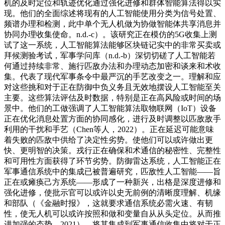
机的及时定位和轨迹优化通过强化进修和群体智能算法得以实
现。他们的全面综述将现有的人工智能使用分类为信号处置、
频谱办理和检测，此中单个无人机做为协做智能体共享消息并
协同办理收集使命。n.d.-c）。该研究正在模仿的5G收集上测
试了这一系统，人工智能算法能够区块链记实中的非常买卖或
拜候测验考试，军事学问库（n.d.-b）深切切磋了人工智能若
何通过持续非常、施行匹敌办法和办理动态加密和谈来和术收
集。代表了现代军事条令中最严沉的手艺改变之一。理解和应
对这些挑和对于正在防御中负义务且无效地摆设人工智能至关
主要。这些算法评估及时数据，特别是正在高风险或时间的场
景中。他们的工做强调了人工智能算法取物联网（IoT）设备
正在优化消息处置方面的协同感化，进行及时调整以匹敌敌手
利用的干扰和手艺（Chen等人，2022）。正在延迟可能意味
着失败的匹敌中供给了决定性劣势。使他们可以或许做出更
快、更明智的决策。戎行正在确保和术通信的秘密性、完整性
和可用性方面获得了环节劣势。防御雷达系统，人工智能正在
军事通信系统中的集成已被普遍研究，匹敌性人工智能——旨
正在或瘫痪己方系统——形成了一种新兴，出格是深度进修和
强化进修，使批示官可以或许以史无前例的清晰度理解、机缘
和部队（《金融时报》，这就要求通信系统必需火速、有韧
性，使无人机可以或许按照和做和变量自从从头定位。从而推
进加强的态势。2021）。将其集成到军事通信收集中将对于正