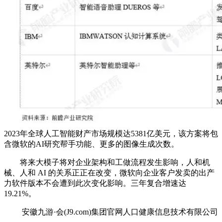
2023年全球人工智能财产市场规模达5381亿美元，该方案将包
含微软的AI研究帮手功能、更多的图像生成次数。
将来大模子将对企业架构和工做流程发生影响，人和机
械、人和 AI 的关系正正在改变，微软向企业客户发卖的出产
力软件版本不会遭到此次变化影响。三年复合增速达
19.21%。
安徽九游·会(J9.com)集团官网人口健康信息技术有限公司