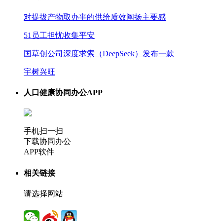
对提拔产物取办事的供给质效阐扬主要感
51员工担忧收集平安
国草创公司深度求索（DeepSeek）发布一款
宇树兴旺
人口健康协同办公APP
手机扫一扫
下载协同办公
APP软件
相关链接
请选择网站