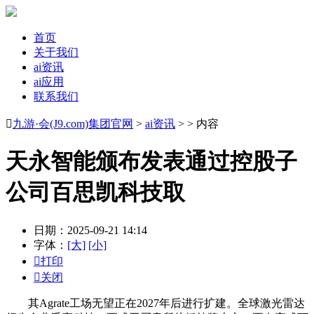
首页
关于我们
ai资讯
ai应用
联系我们

九游·会(J9.com)集团官网
>
ai资讯
> > 内容
天永智能颁布发表通过控股子
公司百思凯科技取
日期：2025-09-21 14:14
字体：
[大]
[小]

打印

关闭
其Agrate工场无望正在2027年后进行扩建。全球激光雷达