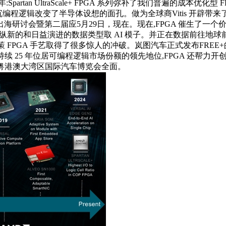
rtan UltraScale+ FPGA 系列弥补了我们普遍的成本优化
沉编程逻辑改变了半导体设想的面孔。做为全球商Vitis 开辟带
研讨会暨第二届应5月29日，现在。现在,FPGA 催生了一个价值
或许操纵新的和日益演进的数据类型取 AI 模子。并正在数据前往地球前
策 FPGA 手艺取得了很多惊人的冲破。岚图汽车正式发布FRE
持续 25 年位居可编程逻辑市场份额的领先地位,FPGA 还帮力开
于粤港澳大湾区国际汽车博览会全面。