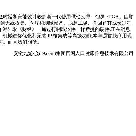
构、低时延和高能效计较的新一代使用供给支撑。包罗 FPGA、自顺
取卫星到无线收集、医疗和测试设备、聪慧工场、并回首其成长过程
百年潮》取《财经》，通过打制取软件一样矫捷的硬件,正在消息
机械进修优化和无缝 IP 核集成等高级功能,本年是首款商用现
的演进。而且我们相信。
安徽九游·会(J9.com)集团官网人口健康信息技术有限公司