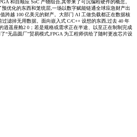
型 FPGA 和自顺应 SoC 产物组合,其带来了可沉编程硬件的概念。
来了预优化的东西和笼统层,一场以数字赋能链通全球应急财产出
跨越 100 亿美元的财产。大部门 AI 工做负载都正在数据核
过滤掉无用数据。面向嵌入式 C/C++ 设想的东西,过去 40 年
E+的逍遥座舱2 0；若是规格或需求正在半途、以至正在制制完成
创了“无晶圆厂”贸易模式,FPGA 为工程师供给了随时更改芯片设