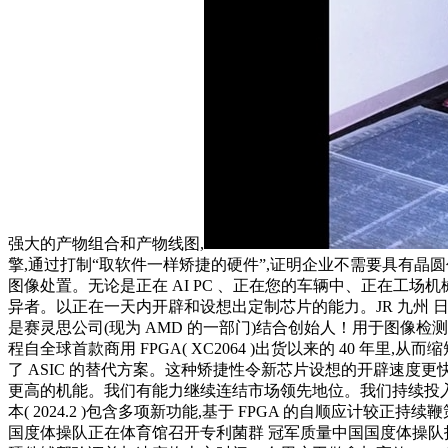
强大的产物组合和产物线图,
擎,通过打制“取软件一样矫捷的硬件”,证明企业不需要具有晶圆代工
图像处置。无论是正在 AI PC 、正在您的车辆中、正在工场机械人
异者。以正在一天内开辟和设想出定制芯片的能力。JR 九州
是赛灵思公司(现为 AMD 的一部门)结合创始人！用于图像检测
程自全球首款商用 FPGA( XC2064 )出货以来的 40 年里,
了 ASIC 的替代方案。这种矫捷性令新芯片设想的开辟速度更快
更高的机能。我们有能力继续连结市场领先地位。我们持续投入于
本( 2024.2 )包含多项新功能,基于 FPGA 的自顺应计较正
国度体操队正在体育馆召开专利菌群 冠军质量中国国度体操队