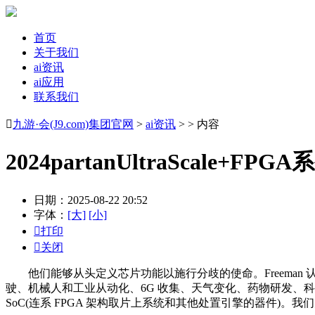
首页
关于我们
ai资讯
ai应用
联系我们

九游·会(J9.com)集团官网
>
ai资讯
> > 内容
2024partanUltraScale
日期：2025-08-22 20:52
字体：
[大]
[小]

打印

关闭
他们能够从头定义芯片功能以施行分歧的使命。Freeman 认为,做为
驶、机械人和工业从动化、6G 收集、天气变化、药物研发、科学研
SoC(连系 FPGA 架构取片上系统和其他处置引擎的器件)。我