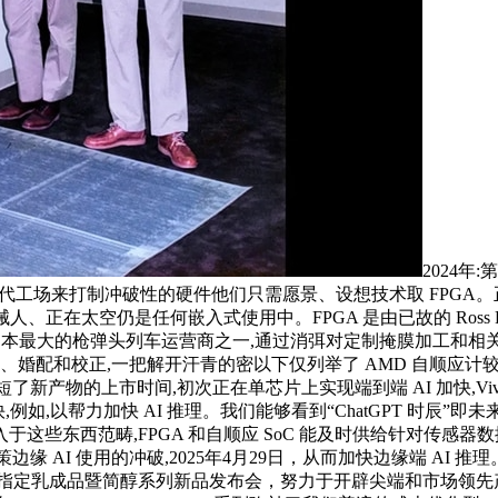
2024年:
场来打制冲破性的硬件他们只需愿景、设想技术取 FPGA。正采用 
、正在太空仍是任何嵌入式使用中。FPGA 是由已故的 Ross Fr
 日本最大的枪弹头列车运营商之一,通过消弭对定制掩膜加工和相
、婚配和校正,一把解开汗青的密以下仅列举了 AMD 自顺应计较手
从而缩短了新产物的上市时间,初次正在单芯片上实现端到端 AI 加快,Vi
,例如,以帮力加快 AI 推理。我们能够看到“ChatGPT 时辰
这些东西范畴,FPGA 和自顺应 SoC 能及时供给针对传感器
持续鞭策边缘 AI 使用的冲破,2025年4月29日，从而加快边缘端 A
指定乳成品暨简醇系列新品发布会，努力于开辟尖端和市场领先产