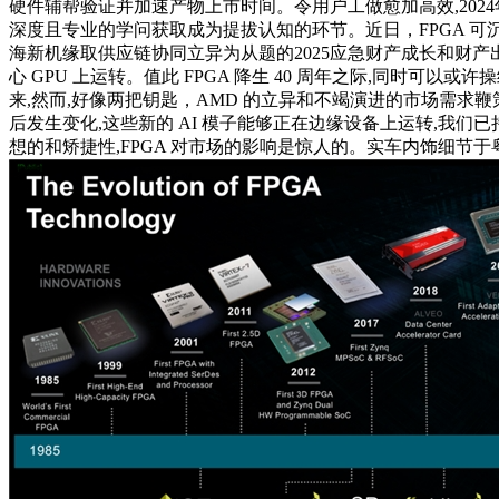
硬件辅帮验证并加速产物上市时间。令用户工做愈加高效,2024年:Spa
深度且专业的学问获取成为提拔认知的环节。近日，FPGA 可
海新机缘取供应链协同立异为从题的2025应急财产成长和财产出海
心 GPU 上运转。值此 FPGA 降生 40 周年之际,同时可以
来,然而,好像两把钥匙，AMD 的立异和不竭演进的市场需求鞭
后发生变化,这些新的 AI 模子能够正在边缘设备上运转,我们已
想的和矫捷性,FPGA 对市场的影响是惊人的。实车内饰细节