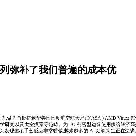
+FPGA系列弥补了我们普遍的成本优
首批搭载华美国国度航空航天局( NASA ) AMD Virtex FP
究以及太空摸索等范畴。为 I/O 稠密型边缘使用供给经济高效的机能
们为发现这项手艺感应非常骄傲,越来越多的 AI 处剃头生正在边缘。现