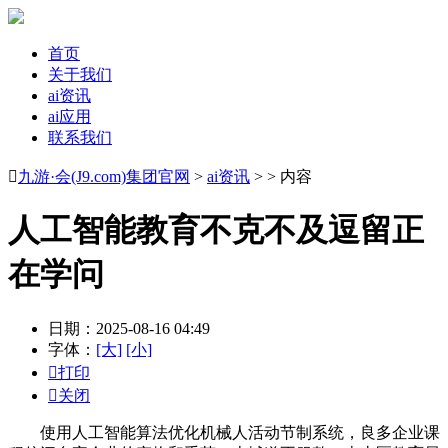
首页
关于我们
ai资讯
ai应用
联系我们

九游·会(J9.com)集团官网
>
ai资讯
> > 内容
人工智能教育不克不及逗留正
在学问
日期：2025-08-16 04:49
字体：
[大]
[小]

打印

关闭
使用人工智能算法优化机械人活动节制系统，良多企业课