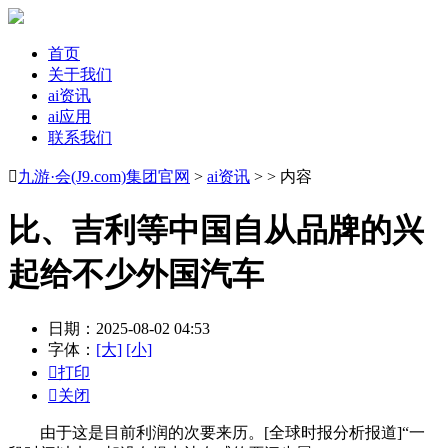
首页
关于我们
ai资讯
ai应用
联系我们

九游·会(J9.com)集团官网
>
ai资讯
> > 内容
比、吉利等中国自从品牌的兴
起给不少外国汽车
日期：2025-08-02 04:53
字体：
[大]
[小]

打印

关闭
由于这是目前利润的次要来历。[全球时报分析报道]“一