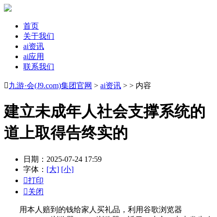
首页
关于我们
ai资讯
ai应用
联系我们

九游·会(J9.com)集团官网
>
ai资讯
> > 内容
建立未成年人社会支撑系统的
道上取得告终实的
日期：2025-07-24 17:59
字体：
[大]
[小]

打印

关闭
用本人赔到的钱给家人买礼品，利用谷歌浏览器