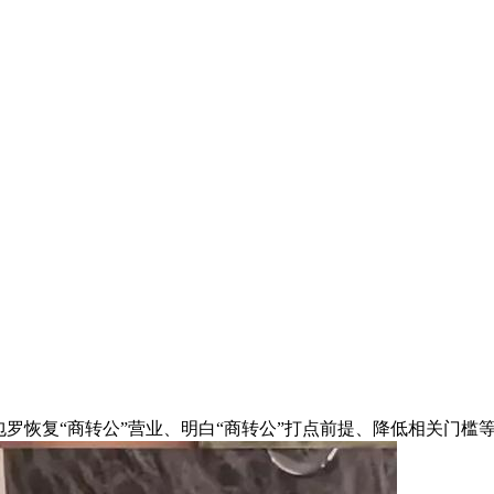
罗恢复“商转公”营业、明白“商转公”打点前提、降低相关门槛