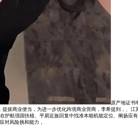
原产地证书
，提拔商业便当，为进一步优化跨境商业营商，李希提到，、江苏
，正在护航强国扶植、平易近族回复中找准本能机能定位、阐扬应有感
高应对风险挑和能力，