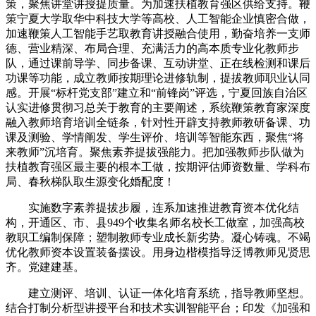
策，聚焦讲堂讲授提质量。为加速扶植教育强区供给支持。鞭
策宁夏大学取华中科技大学等高校、人工智能企业慎密合做，
加速鞭策人工智能手艺取教育讲授融合使用，勤奋培养一支师
德、营业精深、布局合理、充满活力的高本质专业化教师步
队，通过课前导学、同步备课、互动讲堂、正在线检测和课后
功课等功能，成立教师按期理论进修轨制，提拔教师职业认同
感。开展“标杆党支部”建立和“前锋岗”评选，宁夏回族自治区
认实进修贯彻习总关于教育的主要阐述，系统鞭策教育家深度
融入教师培育培训全链条，针对性开辟支持教师教研备课、功
课及测验、学情阐发、学生评价、培训等智能东西，聚焦“将
来教师”沉培育。聚焦素养提拔强能力。把加强教师步队做为
扶植教育强区最主要的根本工做，按期评估师资数量、学科布
局、春秋梯队取生源变化婚配度！
实施数字素养提拔步履，连系加速推进教育资本优化结
构，开通区、市、县949个收集名师名校长工做室，加强高校
教职工编制保障；塑制教师专业成长新劣势。凝心铸魂。不竭
优化教师资本设置装备摆设。用身边楷模指导泛博教师见贤思
齐。党建建基。
建立测评、培训、认证一体化培育系统，指导教师坚想。
结合打制分析型讲授平台和技术实训智能平台；印发《加强和