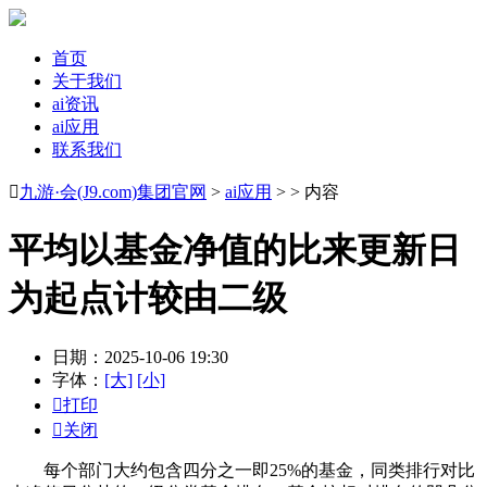
首页
关于我们
ai资讯
ai应用
联系我们

九游·会(J9.com)集团官网
>
ai应用
> > 内容
平均以基金净值的比来更新日
为起点计较由二级
日期：2025-10-06 19:30
字体：
[大]
[小]

打印

关闭
每个部门大约包含四分之一即25%的基金，同类排行对比