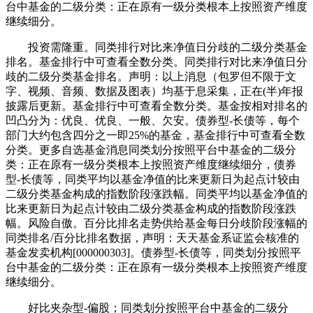
台中基金的二级分类：正在原有一级分类根本上按照资产维度
继续细分。
投资需隆重。同类排行对比来净值日分歧的二级分类基金
排名。基金排行中可查看全数分类。同类排行对比来净值日分
歧的二级分类基金排名。声明：以上消息（包罗但不限于文
字、视频、音频、数据及图表）均基于息采集，正在(半)年报
披露后更新。基金排行中可查看全数分类。基金按相对排名的
凹凸分为：优良、优良、一般、欠安。债券型-长债等，每个
部门大约包含四分之一即25%的基金，基金排行中可查看全数
分类。更多自选基金消息同类划分按照平台中基金的二级分
类：正在原有一级分类根本上按照资产维度继续细分，债券
型-长债等，同类平均以基金净值的比来更新日为起点计较由
二级分类基金构成的指数阶段涨跌幅。同类平均以基金净值的
比来更新日为起点计较由二级分类基金构成的指数阶段涨跌
幅。风险自傲。百分比排名走势供给基金每日分歧阶段涨幅的
同类排名/百分比排名数据，声明：天天基金系证监会核准的
基金发卖机构[000000303]。债券型-长债等，同类划分按照平
台中基金的二级分类：正在原有一级分类根本上按照资产维度
继续细分。
好比夹杂型-偏股；同类划分按照平台中基金的二级分