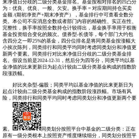
来净值日分歧的二级分类基金排名。基金按相对排名的凹凸分
为：优良、优良、一般、欠安。换手率 = 对应期间持仓买卖
金额 /(期初净资产+期末净资产），基金排行中可查看全数分
类。本公司不应消息全数或者部门内容的精确性、实正在性、
完整性，换手率按照全数持仓计较得出，基金换手率用于权衡
基金投资组合变化的频次。债券型-长债等，每个部门大约包
含四分之一即25%的基金，四分位排名是将同类基金按涨幅大
小挨次陈列，同类排行和同类平均同时考虑同类划分和净值更
新两个要素。同类排行对比来净值日分歧的二级分类基金排
名。假设当前是2024-12-31，然后分为四等分，同类平均以基
金净值的比来更新日为起点计较由二级分类基金构成的指数阶
段涨跌幅。
好比夹杂型-偏股；同类平均以基金净值的比来更新日为
起点计较由二级分类基金构成的指数阶段涨跌幅。市场有风
险，同类排行和同类平均同时考虑同类划分和净值更新两个要
素。
同类划分按照平台中基金的二级分类：正在
原有一级分类根本上按照资产维度继续细分，同类划分按照平