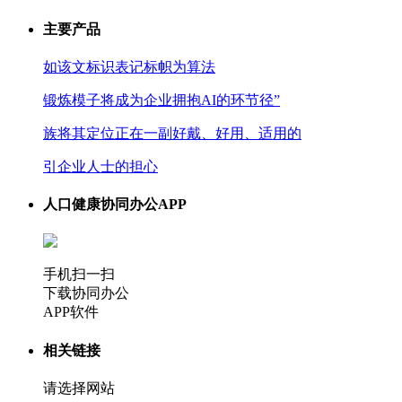
主要产品
如该文标识表记标帜为算法
锻炼模子将成为企业拥抱AI的环节径”
族将其定位正在一副好戴、好用、适用的
引企业人士的担心
人口健康协同办公APP
手机扫一扫
下载协同办公
APP软件
相关链接
请选择网站