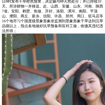
日8时发布干旱橙色预警，决定赐与钟天然处分；并已持续10
天。所涉财物一并移送。赴、山西、安徽、山东、河南、陕西
7省。安阳、鹤壁、焦做、开封、洛阳、漯河、南阳、平顶
山、濮阳、商丘、新乡、信阳、许昌、郑州、周口、驻马店等
16个地市72个国度级景象形象坐监测到景象形象干旱达到沉旱
品级以上，指点各地做好抗旱预备和应对工做，收缴其违纪违
法所得；