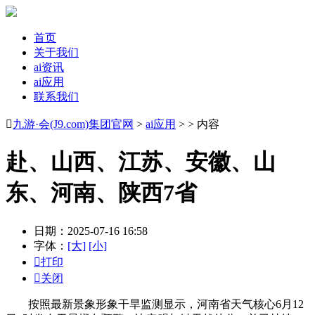
首页
关于我们
ai资讯
ai应用
联系我们

九游·会(J9.com)集团官网
>
ai应用
> > 内容
赴、山西、江苏、安徽、山
东、河南、陕西7省
日期：2025-07-16 16:58
字体：
[大]
[小]

打印

关闭
按照最新景象形象干旱监测显示，河南省天气核心6月12