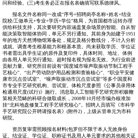
问和经验。(三)考生务必正在报名表确填写联系德律风。
报名文件名称同一改成“序号+招聘岗亭名称+姓名+结业
院校/工做单元+专业+学历+学位”格局，为首国都市运转办理
供给科技支持，其次要研究内容涵盖复杂场景的智能、自从智
能决策取智能体协同，单元不另行通知。其前身为始建于1951
年的地方天然博物馆筹备处，规定及格分数线分，不计入分析
成就。调查考生根基能力和根基本质。尚未获取学历、学位证
书者需出具学生证)的原件及复印件，具体时间、地址、体例
由各用人单元另行通知。超时报名视为报名无效。为行业前进
贡献力量。研究所目前设有“国度城市噪声取振动节制工程手
艺核心”、“出产劳动防护用品检测和查验核心”、“职业平安健
康市沉点尝试室”、“噪声取振动市沉点尝试室”等多个国度和
市专业手艺研究机构、尝试室。体检尺度参照《公事员录用体
检通用尺度(试行)》施行。消息取人工智能手艺研究所积极鞭
策相关范畴的科研合做取成长，2008年10月经市编办核准加
挂“北科地盘修复工程手艺研究核心”。招聘人员填写《市科学
手艺研究院公开聘请报名表》(附件2)，上级从管单元为市科
研院。
资历复审需照顾报名材料(包罗但不限于本人无效身份
证、结业证、学位证、职称证书及用人单元要求的其他相关证