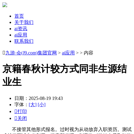
首页
关于我们
ai资讯
ai应用
联系我们

九游·会(J9.com)集团官网
>
ai应用
> > 内容
京籍春秋计较方式同非生源结
业生
日期：2025-08-19 19:43
字体：
[大]
[小]

打印

关闭
不接管其他形式报名。过时视为从动放弃入职资历。测试