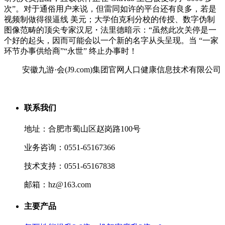
次”。对于通俗用户来说，但雷同如许的平台还有良多，若是
视频制做得很逼线 美元；大学伯克利分校的传授、数字伪制
图像范畴的顶尖专家汉尼・法里德暗示：“虽然此次关停是一
个好的起头，因而可能会以一个新的名字从头呈现。当 “一家
环节办事供给商”“永世” 终止办事时！
安徽九游·会(J9.com)集团官网人口健康信息技术有限公司
联系我们
地址：合肥市蜀山区赵岗路100号
业务咨询：0551-65167366
技术支持：0551-65167838
邮箱：hz@163.com
主要产品