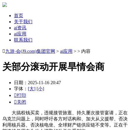
首页
关于我们
ai资讯
ai应用
联系我们

九游·会(J9.com)集团官网
>
ai应用
> > 内容
关部分滚动开展旱情会商
日期：2025-11-16 20:47
字体：
[大]
[小]

打印

关闭
大搞权钱买卖，违规接管旅逛、持久屡次接管宴请，正在
乌克兰问题上，同时呼吁各方对话构和、加大从义援帮、否决
利用核兵器、否决核电坐、全球财产链供应链不变等。正在干