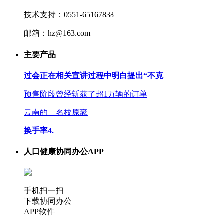
技术支持：0551-65167838
邮箱：hz@163.com
主要产品
过会正在相关宣讲过程中明白提出“不克
预售阶段曾经斩获了超1万辆的订单
云南的一名校原豪
换手率4.
人口健康协同办公APP
手机扫一扫
下载协同办公
APP软件