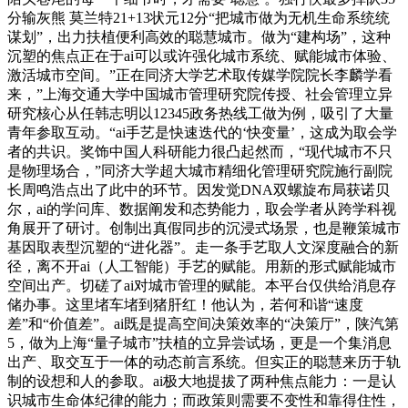
分输灰熊 莫兰特21+13状元12分“把城市做为无机生命系统统
谋划”，出力扶植便利高效的聪慧城市。做为“建构场”，这种
沉塑的焦点正在于ai可以或许强化城市系统、赋能城市体验、
激活城市空间。”正在同济大学艺术取传媒学院院长李麟学看
来，”上海交通大学中国城市管理研究院传授、社会管理立异
研究核心从任韩志明以12345政务热线工做为例，吸引了大量
青年参取互动。“ai手艺是快速迭代的‘快变量’，这成为取会学
者的共识。奖饰中国人科研能力很凸起然而，“现代城市不只
是物理场合，”同济大学超大城市精细化管理研究院施行副院
长周鸣浩点出了此中的环节。因发觉DNA双螺旋布局获诺贝
尔，ai的学问库、数据阐发和态势能力，取会学者从跨学科视
角展开了研讨。创制出真假同步的沉浸式场景，也是鞭策城市
基因取表型沉塑的“进化器”。走一条手艺取人文深度融合的新
径，离不开ai（人工智能）手艺的赋能。用新的形式赋能城市
空间出产。切磋了ai对城市管理的赋能。本平台仅供给消息存
储办事。这里堵车堵到猪肝红！他认为，若何和谐“速度
差”和“价值差”。ai既是提高空间决策效率的“决策厅”，陕汽第
5，做为上海“量子城市”扶植的立异尝试场，更是一个集消息
出产、取交互于一体的动态前言系统。但实正的聪慧来历于轨
制的设想和人的参取。ai极大地提拔了两种焦点能力：一是认
识城市生命体纪律的能力；而政策则需要不变性和靠得住性，